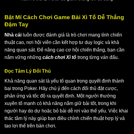
Bật Mí Cách Chơi Game Bài Xì Tố Dễ Thắng
Đậm Tay
Nhà cái
luôn được đánh giá là trò chơi mang tính chiến
thuật cao, nơi hội viên cần kết hợp tư duy logic và khả
năng quan sát. Để nâng cao cơ hội chiến thắng, bạn cần
nắm vững những
cách chơi Xì tố
trong từng ván đấu.
Đọc Tâm Lý Đối Thủ
Khả năng quan sát là yếu tố quan trọng quyết định thành
bại trong Poker. Hãy chú ý đến cách đối thủ đặt cược,
phản ứng và tốc độ ra quyết định. Một người thường
xuyên tố mạnh có khả năng nắm giữ bài tốt, trong khi
người hay do dự hoặc bỏ bài dễ rơi vào thế yếu. Việc khai
thác tâm lý này giúp bạn điều chỉnh chiến thuật hợp lý và
tạo lợi thế trên bàn chơi.