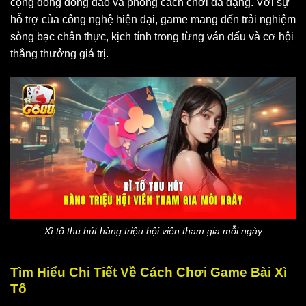
cộng đồng đông đảo và phong cách chơi đa dạng. Với sự
hỗ trợ của công nghệ hiện đại, game mang đến trải nghiệm
sòng bạc chân thực, kịch tính trong từng ván đấu và cơ hội
thắng thưởng giá trị.
Xì tố thu hút hàng triệu hội viên tham gia mỗi ngày
Tìm Hiểu Chi Tiết Về Cách Chơi Game Bài Xì
Tố