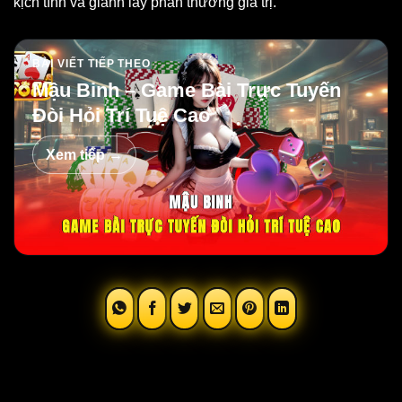
kịch tính và giành lấy phần thưởng giá trị.
BÀI VIẾT TIẾP THEO
Mậu Binh – Game Bài Trực Tuyến
Đòi Hỏi Trí Tuệ Cao
Xem tiếp →