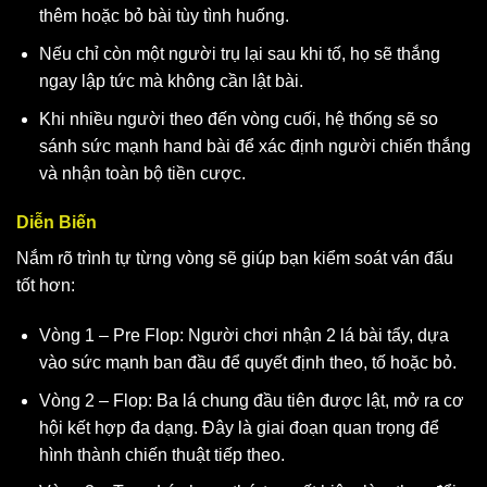
thêm hoặc bỏ bài tùy tình huống.
Nếu chỉ còn một người trụ lại sau khi tố, họ sẽ thắng
ngay lập tức mà không cần lật bài.
Khi nhiều người theo đến vòng cuối, hệ thống sẽ so
sánh sức mạnh hand bài để xác định người chiến thắng
và nhận toàn bộ tiền cược.
Diễn Biến
Nắm rõ trình tự từng vòng sẽ giúp bạn kiểm soát ván đấu
tốt hơn:
Vòng 1 – Pre Flop: Người chơi nhận 2 lá bài tẩy, dựa
vào sức mạnh ban đầu để quyết định theo, tố hoặc bỏ.
Vòng 2 – Flop: Ba lá chung đầu tiên được lật, mở ra cơ
hội kết hợp đa dạng. Đây là giai đoạn quan trọng để
hình thành chiến thuật tiếp theo.