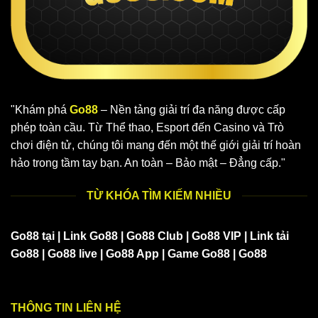
"Khám phá
Go88
– Nền tảng giải trí đa năng được cấp
phép toàn cầu. Từ Thể thao, Esport đến Casino và Trò
chơi điện tử, chúng tôi mang đến một thế giới giải trí hoàn
hảo trong tầm tay bạn. An toàn – Bảo mật – Đẳng cấp."
TỪ KHÓA TÌM KIẾM NHIỀU
Go88 tại | Link Go88 | Go88 Club | Go88 VIP | Link tải
Go88 | Go88 live | Go88 App | Game Go88 | Go88
THÔNG TIN LIÊN HỆ