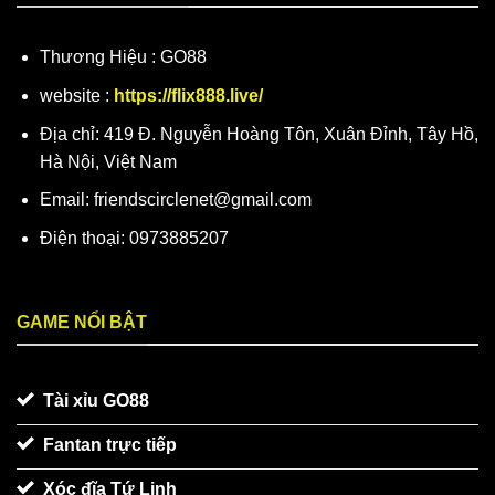
Thương Hiệu : GO88
website :
https://flix888.live/
Địa chỉ: 419 Đ. Nguyễn Hoàng Tôn, Xuân Đỉnh, Tây Hồ,
Hà Nội, Việt Nam
Email:
friendscirclenet@gmail.com
Điện thoại: 0973885207
GAME NỔI BẬT
Tài xỉu GO88
Fantan trực tiếp
Xóc đĩa Tứ Linh