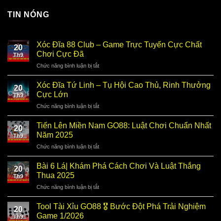
TIN NÓNG
Xóc Đĩa 88 Club – Game Trực Tuyến Cực Chất
20
Chơi Cực Đã
Th9
ở
Chức năng bình luận bị tắt
Xóc
Đĩa
Xóc Đĩa Tứ Linh – Tụ Hội Cao Thủ, Rinh Thưởng
20
88
Cực Lớn
Th9
Club
ở
Chức năng bình luận bị tắt
–
Xóc
Game
Đĩa
Trực
Tiến Lên Miền Nam GO88: Luật Chơi Chuẩn Nhất
20
Tứ
Tuyến
Năm 2025
Th9
Linh
Cực
ở
Chức năng bình luận bị tắt
–
Chất
Tiến
Tụ
Chơi
Lên
Hội
Bài 6 Lá| Khám Phá Cách Chơi Và Luật Thắng
Cực
20
Miền
Cao
Thua 2025
Đã
Th9
Nam
Thủ,
ở
Chức năng bình luận bị tắt
GO88:
Rinh
Bài
Luật
Thưởng
6
Chơi
Tool Tài Xỉu GO88 🎖️ Bước Đột Phá Trải Nghiệm
Cực
20
Lá|
Chuẩn
Game 1/2026
Lớn
Th9
Khám