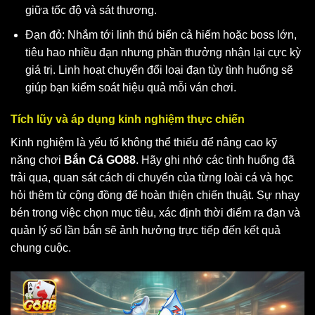
giữa tốc độ và sát thương.
Đạn đỏ: Nhắm tới linh thú biển cả hiếm hoặc boss lớn,
tiêu hao nhiều đạn nhưng phần thưởng nhận lại cực kỳ
giá trị. Linh hoạt chuyển đổi loại đạn tùy tình huống sẽ
giúp bạn kiểm soát hiệu quả mỗi ván chơi.
Tích lũy và áp dụng kinh nghiệm thực chiến
Kinh nghiệm là yếu tố không thể thiếu để nâng cao kỹ
năng chơi
Bắn Cá GO88
. Hãy ghi nhớ các tình huống đã
trải qua, quan sát cách di chuyển của từng loài cá và học
hỏi thêm từ cộng đồng để hoàn thiện chiến thuật. Sự nhạy
bén trong việc chọn mục tiêu, xác định thời điểm ra đạn và
quản lý số lần bắn sẽ ảnh hưởng trực tiếp đến kết quả
chung cuộc.