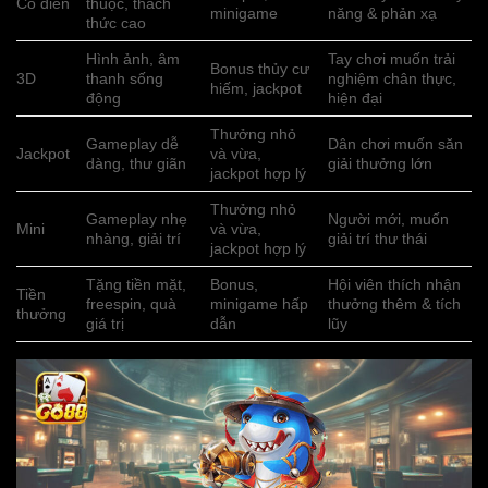
Cổ điển
thuộc, thách
minigame
năng & phản xạ
thức cao
Hình ảnh, âm
Tay chơi muốn trải
Bonus thủy cư
3D
thanh sống
nghiệm chân thực,
hiếm, jackpot
động
hiện đại
Thưởng nhỏ
Gameplay dễ
Dân chơi muốn săn
Jackpot
và vừa,
dàng, thư giãn
giải thưởng lớn
jackpot hợp lý
Thưởng nhỏ
Gameplay nhẹ
Người mới, muốn
Mini
và vừa,
nhàng, giải trí
giải trí thư thái
jackpot hợp lý
Tặng tiền mặt,
Bonus,
Hội viên thích nhận
Tiền
freespin, quà
minigame hấp
thưởng thêm & tích
thưởng
giá trị
dẫn
lũy