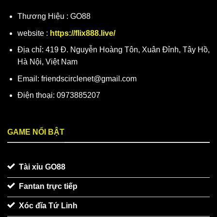
Thương Hiệu : GO88
website :
https://flix888.live/
Địa chỉ: 419 Đ. Nguyễn Hoàng Tôn, Xuân Đỉnh, Tây Hồ,
Hà Nội, Việt Nam
Email:
friendscirclenet@gmail.com
Điện thoại: 0973885207
GAME NỔI BẬT
Tài xỉu GO88
Fantan trực tiếp
Xóc đĩa Tứ Linh