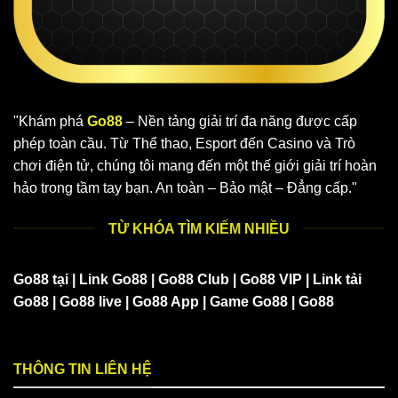
"Khám phá
Go88
– Nền tảng giải trí đa năng được cấp
phép toàn cầu. Từ Thể thao, Esport đến Casino và Trò
chơi điện tử, chúng tôi mang đến một thế giới giải trí hoàn
hảo trong tầm tay bạn. An toàn – Bảo mật – Đẳng cấp."
TỪ KHÓA TÌM KIẾM NHIỀU
Go88 tại | Link Go88 | Go88 Club | Go88 VIP | Link tải
Go88 | Go88 live | Go88 App | Game Go88 | Go88
THÔNG TIN LIÊN HỆ