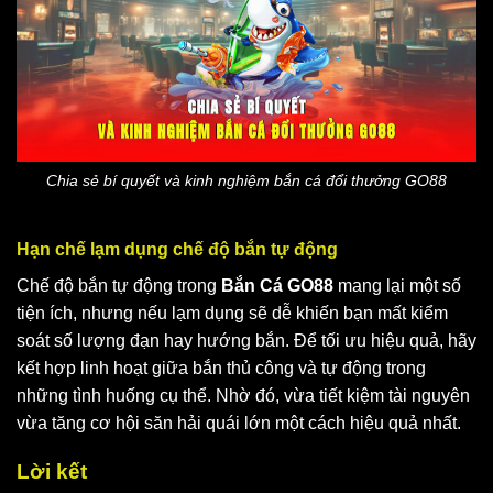
Chia sẻ bí quyết và kinh nghiệm bắn cá đổi thưởng GO88
Hạn chế lạm dụng chế độ bắn tự động
Chế độ bắn tự động trong
Bắn Cá GO88
mang lại một số
tiện ích, nhưng nếu lạm dụng sẽ dễ khiến bạn mất kiểm
soát số lượng đạn hay hướng bắn. Để tối ưu hiệu quả, hãy
kết hợp linh hoạt giữa bắn thủ công và tự động trong
những tình huống cụ thể. Nhờ đó, vừa tiết kiệm tài nguyên
vừa tăng cơ hội săn hải quái lớn một cách hiệu quả nhất.
Lời kết