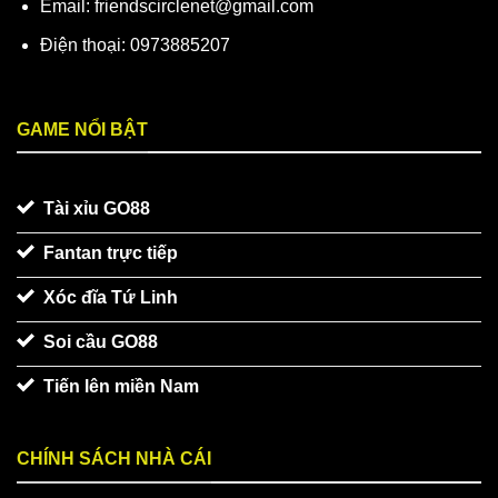
Email:
friendscirclenet@gmail.com
Điện thoại: 0973885207
GAME NỔI BẬT
Tài xỉu GO88
Fantan trực tiếp
Xóc đĩa Tứ Linh
Soi cầu GO88
Tiến lên miền Nam
CHÍNH SÁCH NHÀ CÁI