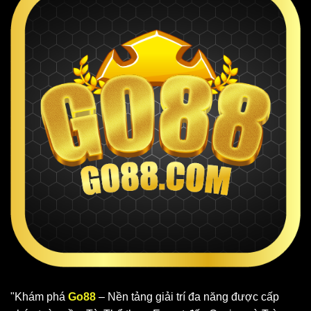
Chắc
Tay
"Khám phá
Go88
– Nền tảng giải trí đa năng được cấp