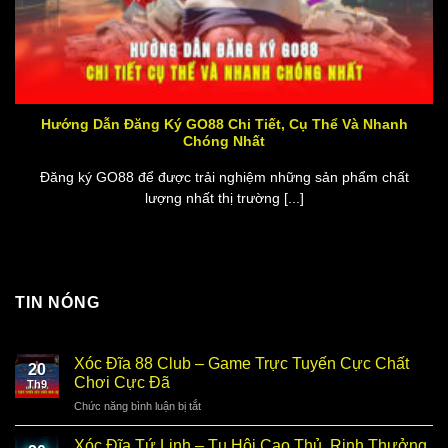
Hướng Dẫn Đăng Ký GO88 Chi Tiết, Cụ Thể Và Nhanh
Chóng Nhất
Đăng ký GO88 để được trải nghiệm những sản phẩm chất
lượng nhất thị trường [...]
TIN NÓNG
Xóc Đĩa 88 Club – Game Trực Tuyến Cực Chất
20
Chơi Cực Đã
Th9
ở
Chức năng bình luận bị tắt
Xóc
Đĩa
Xóc Đĩa Tứ Linh – Tụ Hội Cao Thủ, Rinh Thưởng