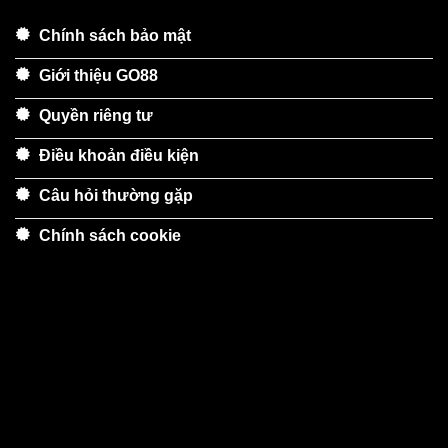
Chính sách bảo mật
Giới thiệu GO88
Quyền riêng tư
Điều khoản điều kiện
Câu hỏi thường gặp
Chính sách cookie