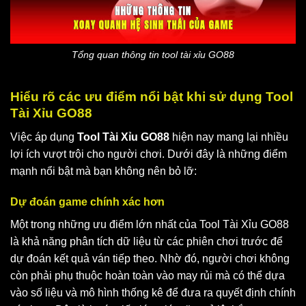
Tổng quan thông tin tool tài xỉu GO88
Hiểu rõ các ưu điểm nổi bật khi sử dụng Tool
Tài Xỉu GO88
Việc áp dụng
Tool Tài Xỉu GO88
hiện nay mang lại nhiều
lợi ích vượt trội cho người chơi. Dưới đây là những điểm
mạnh nổi bật mà bạn không nên bỏ lỡ:
Dự đoán game chính xác hơn
Một trong những ưu điểm lớn nhất của Tool Tài Xỉu GO88
là khả năng phân tích dữ liệu từ các phiên chơi trước để
dự đoán kết quả ván tiếp theo. Nhờ đó, người chơi không
còn phải phụ thuộc hoàn toàn vào may rủi mà có thể dựa
vào số liệu và mô hình thống kê để đưa ra quyết định chính