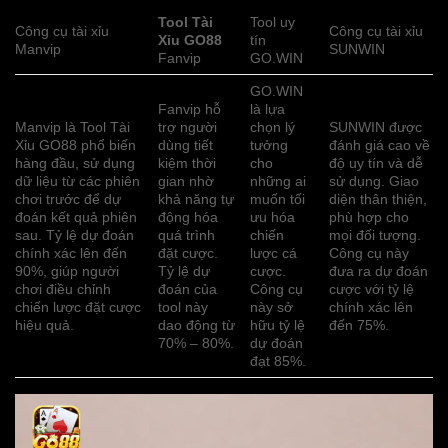
Tool Tài
Tool uy
Công cụ tài xỉu
Công cụ tài xỉu
Xỉu GO88
tín
Manvip
SUNWIN
Fanvip
GO.WIN
GO.WIN
Fanvip hỗ
là lựa
Manvip là Tool Tài
trợ người
chọn lý
SUNWIN được
Xỉu GO88 phổ biến
dùng tiết
tưởng
đánh giá cao về
hàng đầu, sử dụng
kiệm thời
cho
độ uy tín và dễ
dữ liệu từ các phiên
gian nhờ
những ai
sử dụng. Giao
chơi trước để dự
khả năng tự
muốn tối
diện thân thiện,
đoán kết quả phiên
động hóa
ưu hóa
phù hợp cho
sau. Tỷ lệ dự đoán
quá trình
chiến
mọi đối tượng.
chính xác lên đến
đặt cược.
lược cá
Công cụ này
90%, giúp người
Tỷ lệ dự
cược.
đưa ra dự đoán
chơi điều chỉnh
đoán của
Công cụ
cược với tỷ lệ
chiến lược đặt cược
tool này
này sở
chính xác lên
hiệu quả.
dao động từ
hữu tỷ lệ
đến 75%.
70% – 80%.
dự đoán
đạt 85%.