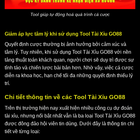
Tool giúp tự động hoá quá trình cá cược
Giảm áp lực tâm lý khi sử dụng Tool Tài Xỉu GO88
Quyết định cược thường bị ảnh hưởng bởi cảm xúc và
tâm lý. Tuy nhiên, khi sử dụng Tool Tài Xỉu GO88 với nền
tảng thuật toán khách quan, người chơi sẽ duy trì được sự
tỉnh táo và chiến lược bài bản hơn. Nhờ vậy, việc cá cược
diễn ra khoa học, hạn chế tối đa những quyết định thiếu lý
trí.
Chi tiết thông tin về các Tool Tài Xỉu GO88
Trên thị trường hiện nay xuất hiện nhiều công cụ dự đoán
tài xỉu, nhưng nổi bật nhất vẫn là ba loại Tool Tài Xỉu GO88
được đông đảo hội viên tin dùng. Dưới đây là thông tin chi
tiết về từng loại: