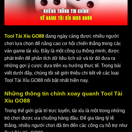
Tool Tài Xỉu GO88
đang ngày càng được nhiều người
chơi lựa chọn để nâng cao cơ hội chiến thắng trong các
ván game tài xỉu. Đây là một công cụ thông minh, được
phát triển để phân tích dữ liệu lịch sử và từ đó đưa ra
những gợi ý cược dựa trên xu hướng thực tế. Trong bài
viết dưới đây, chúng tôi sẽ giới thiệu chi tiết về các loại
Tool Tài Xỉu GO88 nổi bật nhất hiện nay.
Những thông tin chính xoay quanh Tool Tài
Xỉu GO88
Trong thế giới giải trí trực tuyến, tài xỉu là một trong những
trò chơi được ưa chuộng hàng đầu. Để gia tăng tỷ lệ
thắng, nhiều người chơi đã tìm đến các công cụ hỗ trợ như