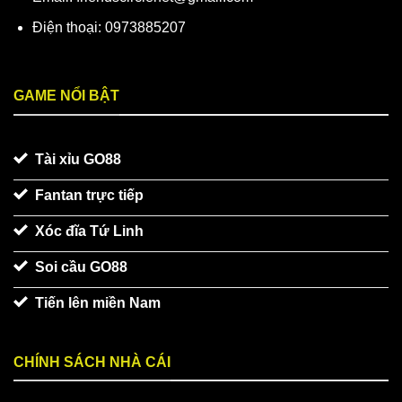
Điện thoại: 0973885207
GAME NỔI BẬT
Tài xỉu GO88
Fantan trực tiếp
Xóc đĩa Tứ Linh
Soi cầu GO88
Tiến lên miền Nam
CHÍNH SÁCH NHÀ CÁI